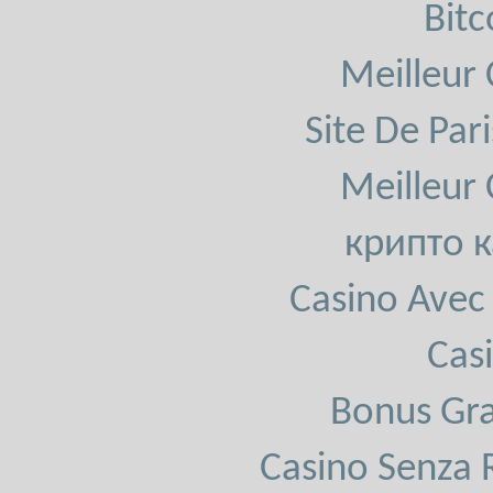
Bitc
Meilleur 
Site De Pari
Meilleur 
крипто к
Casino Avec
Cas
Bonus Gra
Casino Senza 