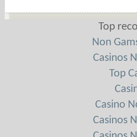
Top rec
Non Gams
Casinos 
Top C
Casi
Casino N
Casinos 
Casinos 